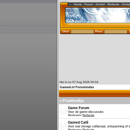
Home
Forum
Archief
Redactie
Conta
User:
Pass:
Het is nu 07 Aug 2026 00:04
Gamed.nl Forumindex
» Praathoekje
Game Forum
Voor de game-discussies
Moderator
Redactie
Gamed Café
Voor wat stevige cafépraat, ontspanning of s
Moderator
Redactie