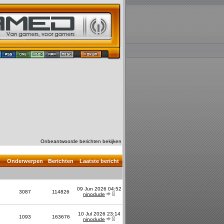
Onbeantwoorde berichten bekijken
Onderwerpen
Berichten
Laatste bericht
09 Jun 2026 04:52
3087
114826
ninodude
10 Jul 2026 23:14
1093
163676
ninodude