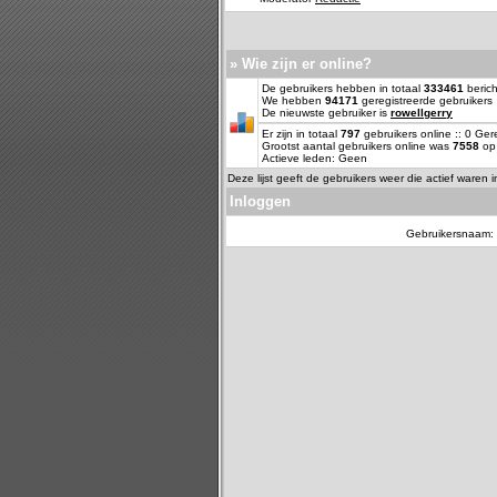
» Wie zijn er online?
De gebruikers hebben in totaal
333461
berich
We hebben
94171
geregistreerde gebruikers
De nieuwste gebruiker is
rowellgerry
Er zijn in totaal
797
gebruikers online :: 0 Ge
Grootst aantal gebruikers online was
7558
op 
Actieve leden: Geen
Deze lijst geeft de gebruikers weer die actief waren 
Inloggen
Gebruikersnaam: