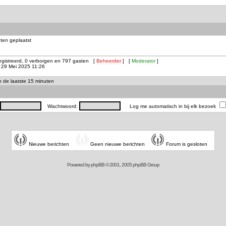
ten geplaatst
registreerd, 0 verborgen en 797 gasten [
Beheerder
] [
Moderator
]
29 Mei 2025 11:26
in de laatste 15 minuten
Wachtwoord:
Log me automatisch in bij elk bezoek
Nieuwe berichten
Geen nieuwe berichten
Forum is gesloten
Powered by
phpBB
© 2001, 2005 phpBB Group