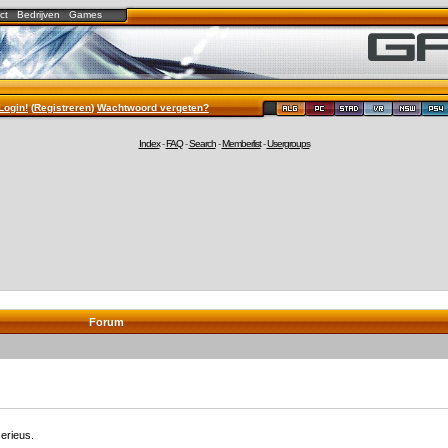
ct
Bedrijven
Games
Login!
(
Registreren
)
Wachtwoord vergeten?
Index
-
FAQ
-
Search
-
Memberlist
-
Usergroups
Forum
erieus.