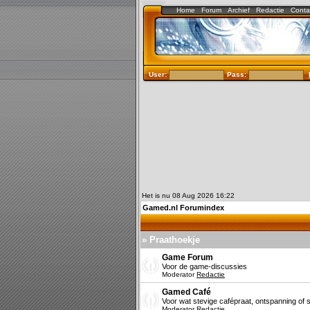
Home
Forum
Archief
Redactie
Conta
User:
Pass:
Het is nu 08 Aug 2026 16:22
Gamed.nl Forumindex
» Praathoekje
Game Forum
Voor de game-discussies
Moderator
Redactie
Gamed Café
Voor wat stevige cafépraat, ontspanning of s
Moderator
Redactie