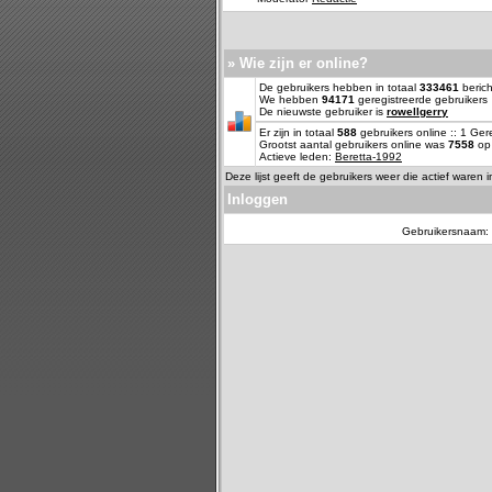
» Wie zijn er online?
De gebruikers hebben in totaal
333461
berich
We hebben
94171
geregistreerde gebruikers
De nieuwste gebruiker is
rowellgerry
Er zijn in totaal
588
gebruikers online :: 1 Ge
Grootst aantal gebruikers online was
7558
op 
Actieve leden:
Beretta-1992
Deze lijst geeft de gebruikers weer die actief waren 
Inloggen
Gebruikersnaam: