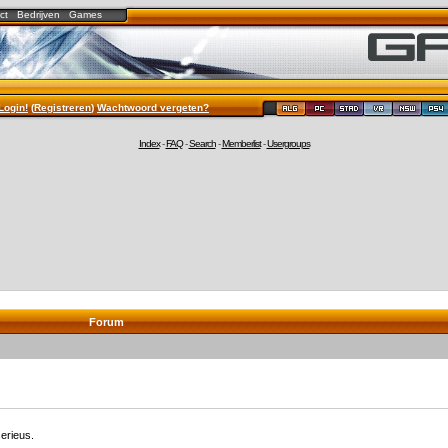
ct
Bedrijven
Games
Login!
(
Registreren
)
Wachtwoord vergeten?
Index
-
FAQ
-
Search
-
Memberlist
-
Usergroups
Forum
erieus.