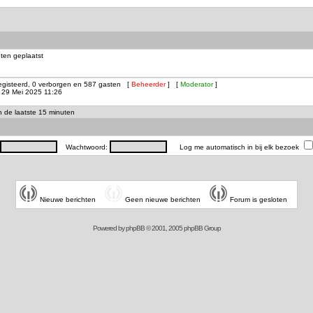
ten geplaatst
registeerd, 0 verborgen en 587 gasten [
Beheerder
] [
Moderator
]
29 Mei 2025 11:26
in de laatste 15 minuten
Wachtwoord:
Log me automatisch in bij elk bezoek
Nieuwe berichten
Geen nieuwe berichten
Forum is gesloten
Powered by
phpBB
© 2001, 2005 phpBB Group