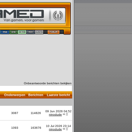
Onbeantwoorde berichten bekijken
Onderwerpen
Berichten
Laatste bericht
09 Jun 2026 04:52
3087
114826
ninodude
10 Jul 2026 23:14
1093
163676
ninodude