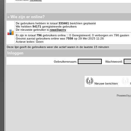
» Wie zijn er online?
De gebruikers hebben in totaal
333461
berichten geplaatst
We hebben
94171
geregistreerde gebruikers
De nieuwste gebruiker is
rowellgerry
Er zijn in totaal
796
gebruikers online :: 0 Geregistreerd, 0 verborgen en 796 gasten
Grootst aantal gebruikers online was
7558
op 29 Mei 2025 11:26
Actieve leden: Geen
Deze lijst geeft de gebruikers weer die actief waren in de laatste 15 minuten
Inloggen
Gebruikersnaam:
Wachtwoord:
Nieuwe berichten
Powered by