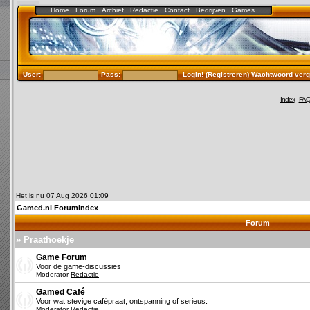
Home
Forum
Archief
Redactie
Contact
Bedrijven
Games
User:
Pass:
Login!
(
Registreren
)
Wachtwoord verg
Index
-
FA
Het is nu 07 Aug 2026 01:09
Gamed.nl Forumindex
Forum
» Praathoekje
Game Forum
Voor de game-discussies
Moderator
Redactie
Gamed Café
Voor wat stevige cafépraat, ontspanning of serieus.
Moderator
Redactie