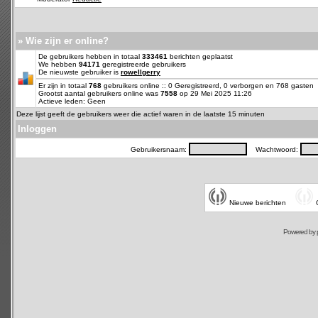
» Wie zijn er online?
De gebruikers hebben in totaal
333461
berichten geplaatst
We hebben
94171
geregistreerde gebruikers
De nieuwste gebruiker is
rowellgerry
Er zijn in totaal
768
gebruikers online :: 0 Geregistreerd, 0 verborgen en 768 gasten
Grootst aantal gebruikers online was
7558
op 29 Mei 2025 11:26
Actieve leden: Geen
Deze lijst geeft de gebruikers weer die actief waren in de laatste 15 minuten
Inloggen
Gebruikersnaam:
Wachtwoord:
Nieuwe berichten
Powered by