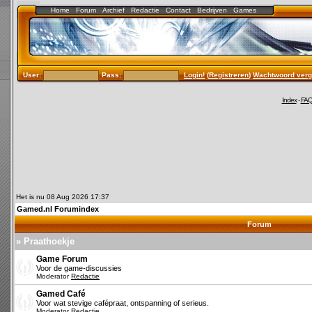
Home
Forum
Archief
Redactie
Contact
Bedrijven
Games
User:
Pass:
Login!
(
Registreren
)
Wachtwoord verg
Index
-
FA
Het is nu 08 Aug 2026 17:37
Gamed.nl Forumindex
Forum
» Praathoekje
Game Forum
Voor de game-discussies
Moderator
Redactie
Gamed Café
Voor wat stevige cafépraat, ontspanning of serieus.
Moderator
Redactie