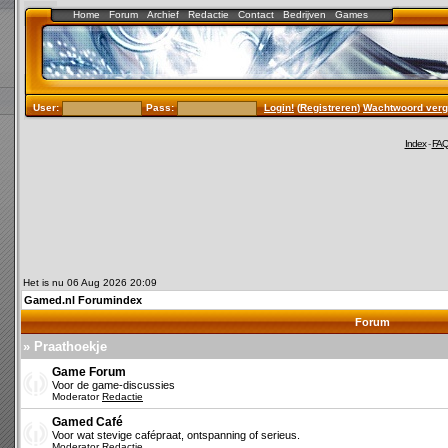
Home
Forum
Archief
Redactie
Contact
Bedrijven
Games
User:
Pass:
Login!
(
Registreren
)
Wachtwoord verg
Index
-
FA
Het is nu 06 Aug 2026 20:09
Gamed.nl Forumindex
Forum
» Praathoekje
Game Forum
Voor de game-discussies
Moderator
Redactie
Gamed Café
Voor wat stevige cafépraat, ontspanning of serieus.
Moderator
Redactie