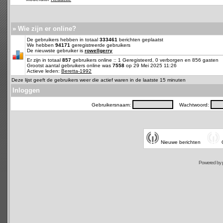
» Wie zijn er online?
De gebruikers hebben in totaal
333461
berichten geplaatst
We hebben
94171
geregistreerde gebruikers
De nieuwste gebruiker is
rowellgerry
Er zijn in totaal
857
gebruikers online :: 1 Geregisteerd, 0 verborgen en 856 gasten
Grootst aantal gebruikers online was
7558
op 29 Mei 2025 11:26
Actieve leden:
Beretta-1992
Deze lijst geeft de gebruikers weer die actief waren in de laatste 15 minuten
Inloggen
Gebruikersnaam:
Wachtwoord:
Nieuwe berichten
Powered by