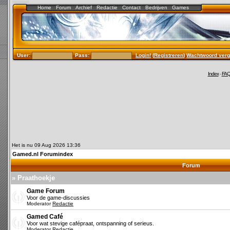
Home
Forum
Archief
Redactie
Contact
Bedrijven
Games
User:
Pass:
Login!
(
Registreren
)
Wachtwoord verg
Index
-
FA
Het is nu 09 Aug 2026 13:36
Gamed.nl Forumindex
Forum
» Praathoekje
Game Forum
Voor de game-discussies
Moderator
Redactie
Gamed Café
Voor wat stevige cafépraat, ontspanning of serieus.
Moderator
Redactie