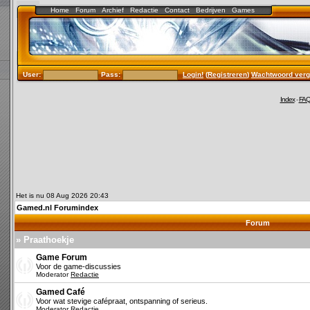
Home
Forum
Archief
Redactie
Contact
Bedrijven
Games
User:
Pass:
Login!
(
Registreren
)
Wachtwoord verg
Index
-
FA
Het is nu 08 Aug 2026 20:43
Gamed.nl Forumindex
Forum
» Praathoekje
Game Forum
Voor de game-discussies
Moderator
Redactie
Gamed Café
Voor wat stevige cafépraat, ontspanning of serieus.
Moderator
Redactie