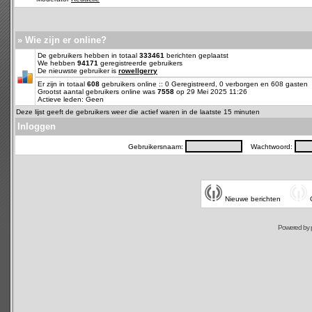
» Wie zijn er online?
De gebruikers hebben in totaal
333461
berichten geplaatst
We hebben
94171
geregistreerde gebruikers
De nieuwste gebruiker is
rowellgerry
Er zijn in totaal
608
gebruikers online :: 0 Geregistreerd, 0 verborgen en 608 gasten
Grootst aantal gebruikers online was
7558
op 29 Mei 2025 11:26
Actieve leden: Geen
Deze lijst geeft de gebruikers weer die actief waren in de laatste 15 minuten
Inloggen
Gebruikersnaam:
Wachtwoord:
Nieuwe berichten
Powered by