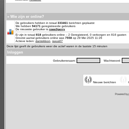
» Wie zijn er online?
De gebruikers hebben in totaal
333461
berichten geplaatst
We hebben
94171
geregistreerde gebruikers
De nieuwste gebruiker is
rowellgerry
Er zijn in totaal
818
gebruikers online :: 2 Geregisteerd, 0 verborgen en 816 gasten
Grootst aantal gebruikers online was
7558
op 29 Mei 2025 11:26
Actieve leden:
dantekloon
,
raxus07
Deze lijst geeft de gebruikers weer die actief waren in de laatste 15 minuten
Inloggen
Gebruikersnaam:
Wachtwoord:
Nieuwe berichten
Powered by