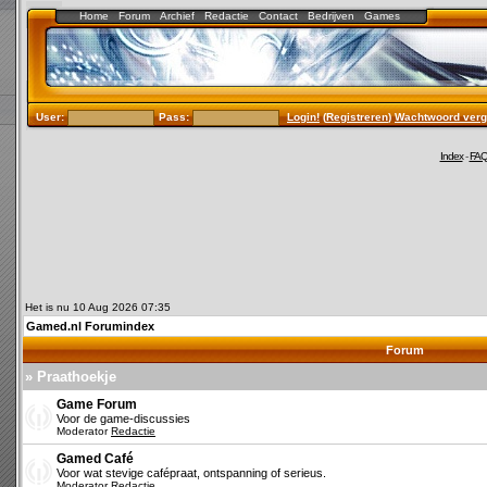
Home
Forum
Archief
Redactie
Contact
Bedrijven
Games
User:
Pass:
Login!
(
Registreren
)
Wachtwoord verg
Index
-
FA
Het is nu 10 Aug 2026 07:35
Gamed.nl Forumindex
Forum
» Praathoekje
Game Forum
Voor de game-discussies
Moderator
Redactie
Gamed Café
Voor wat stevige cafépraat, ontspanning of serieus.
Moderator
Redactie