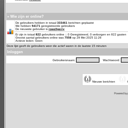
» Wie zijn er online?
De gebruikers hebben in totaal
333461
berichten geplaatst
We hebben
94171
geregistreerde gebruikers
De nieuwste gebruiker is
rowellgerry
Er zijn in totaal
822
gebruikers online :: 0 Geregistreerd, 0 verborgen en 822 gasten
Grootst aantal gebruikers online was
7558
op 29 Mei 2025 11:26
Actieve leden: Geen
Deze lijst geeft de gebruikers weer die actief waren in de laatste 15 minuten
Inloggen
Gebruikersnaam:
Wachtwoord:
Nieuwe berichten
Powered by