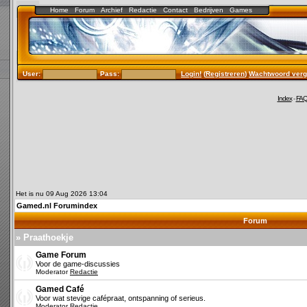
Home
Forum
Archief
Redactie
Contact
Bedrijven
Games
User:
Pass:
Login!
(
Registreren
)
Wachtwoord verg
Index
-
FA
Het is nu 09 Aug 2026 13:04
Gamed.nl Forumindex
Forum
» Praathoekje
Game Forum
Voor de game-discussies
Moderator
Redactie
Gamed Café
Voor wat stevige cafépraat, ontspanning of serieus.
Moderator
Redactie