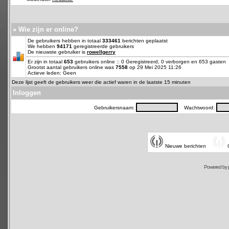
» Wie zijn er online?
De gebruikers hebben in totaal
333461
berichten geplaatst
We hebben
94171
geregistreerde gebruikers
De nieuwste gebruiker is
rowellgerry
Er zijn in totaal
653
gebruikers online :: 0 Geregistreerd, 0 verborgen en 653 gasten
Grootst aantal gebruikers online was
7558
op 29 Mei 2025 11:26
Actieve leden: Geen
Deze lijst geeft de gebruikers weer die actief waren in de laatste 15 minuten
Inloggen
Gebruikersnaam:
Wachtwoord:
Nieuwe berichten
Powered by