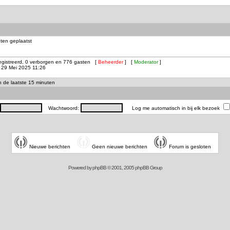
ten geplaatst
registreerd, 0 verborgen en 776 gasten [
Beheerder
] [
Moderator
]
29 Mei 2025 11:26
in de laatste 15 minuten
Wachtwoord:
Log me automatisch in bij elk bezoek
Nieuwe berichten
Geen nieuwe berichten
Forum is gesloten
Powered by
phpBB
© 2001, 2005 phpBB Group