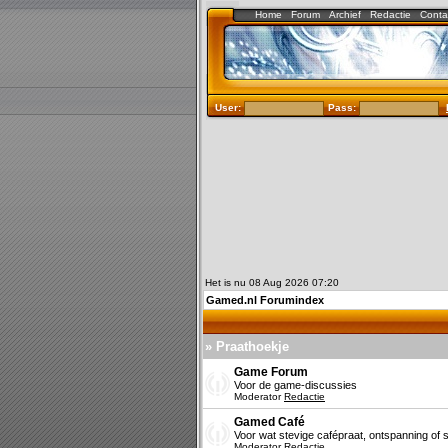
Home
Forum
Archief
Redactie
Conta
User:
Pass:
Het is nu 08 Aug 2026 07:20
Gamed.nl Forumindex
» Praathoekje
Game Forum
Voor de game-discussies
Moderator
Redactie
Gamed Café
Voor wat stevige cafépraat, ontspanning of s
Moderator
Redactie