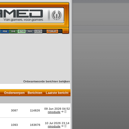
Onbeantwoorde berichten bekijken
Onderwerpen
Berichten
Laatste bericht
09 Jun 2026 04:52
3087
114826
ninodude
10 Jul 2026 23:14
1093
163676
ninodude