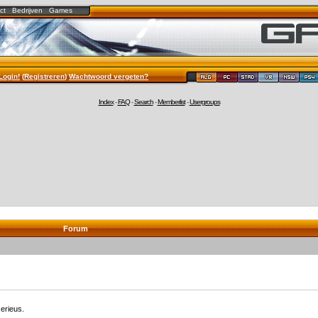
ct
Bedrijven
Games
Login!
(
Registreren
)
Wachtwoord vergeten?
Index
-
FAQ
-
Search
-
Memberlist
-
Usergroups
Forum
erieus.