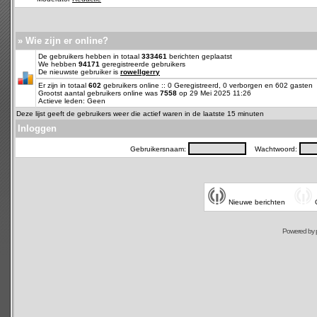
» Wie zijn er online?
De gebruikers hebben in totaal
333461
berichten geplaatst
We hebben
94171
geregistreerde gebruikers
De nieuwste gebruiker is
rowellgerry
Er zijn in totaal
602
gebruikers online :: 0 Geregistreerd, 0 verborgen en 602 gasten
Grootst aantal gebruikers online was
7558
op 29 Mei 2025 11:26
Actieve leden: Geen
Deze lijst geeft de gebruikers weer die actief waren in de laatste 15 minuten
Inloggen
Gebruikersnaam:
Wachtwoord:
Nieuwe berichten
Powered by