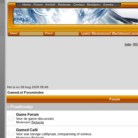
Home
Forum
Archief
Redactie
Contact
Bedrijven
Games
User:
Pass:
Login!
(
Registreren
)
Wachtwoord verg
Index
-
FA
Het is nu 09 Aug 2026 08:46
Gamed.nl Forumindex
Forum
» Praathoekje
Game Forum
Voor de game-discussies
Moderator
Redactie
Gamed Café
Voor wat stevige cafépraat, ontspanning of serieus.
Moderator
Redactie