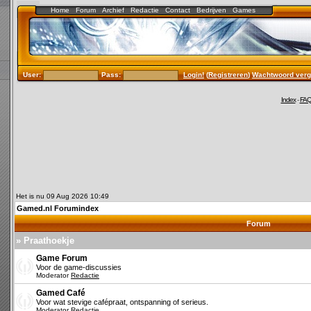
Home
Forum
Archief
Redactie
Contact
Bedrijven
Games
User:
Pass:
Login!
(
Registreren
)
Wachtwoord verg
Index
-
FA
Het is nu 09 Aug 2026 10:49
Gamed.nl Forumindex
Forum
» Praathoekje
Game Forum
Voor de game-discussies
Moderator
Redactie
Gamed Café
Voor wat stevige cafépraat, ontspanning of serieus.
Moderator
Redactie