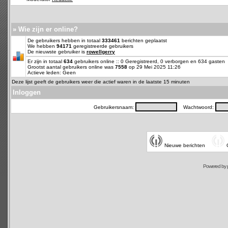
» Wie zijn er online?
De gebruikers hebben in totaal
333461
berichten geplaatst
We hebben
94171
geregistreerde gebruikers
De nieuwste gebruiker is
rowellgerry
Er zijn in totaal
634
gebruikers online :: 0 Geregistreerd, 0 verborgen en 634 gasten
Grootst aantal gebruikers online was
7558
op 29 Mei 2025 11:26
Actieve leden: Geen
Deze lijst geeft de gebruikers weer die actief waren in de laatste 15 minuten
Inloggen
Gebruikersnaam:
Wachtwoord:
Nieuwe berichten
Powered by