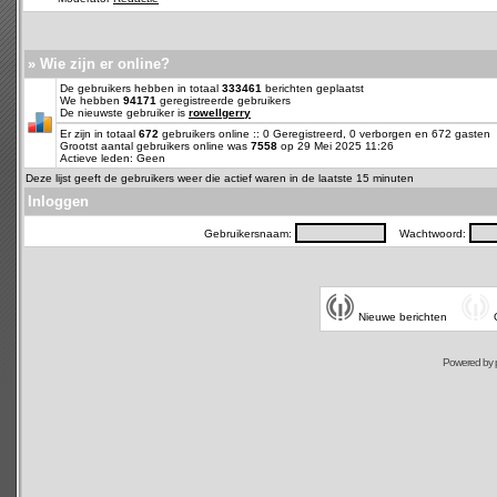
» Wie zijn er online?
De gebruikers hebben in totaal
333461
berichten geplaatst
We hebben
94171
geregistreerde gebruikers
De nieuwste gebruiker is
rowellgerry
Er zijn in totaal
672
gebruikers online :: 0 Geregistreerd, 0 verborgen en 672 gasten
Grootst aantal gebruikers online was
7558
op 29 Mei 2025 11:26
Actieve leden: Geen
Deze lijst geeft de gebruikers weer die actief waren in de laatste 15 minuten
Inloggen
Gebruikersnaam:
Wachtwoord:
Nieuwe berichten
Powered by