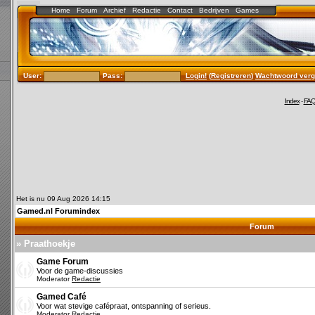
Home
Forum
Archief
Redactie
Contact
Bedrijven
Games
User:
Pass:
Login!
(
Registreren
)
Wachtwoord verg
Index
-
FA
Het is nu 09 Aug 2026 14:15
Gamed.nl Forumindex
Forum
» Praathoekje
Game Forum
Voor de game-discussies
Moderator
Redactie
Gamed Café
Voor wat stevige cafépraat, ontspanning of serieus.
Moderator
Redactie