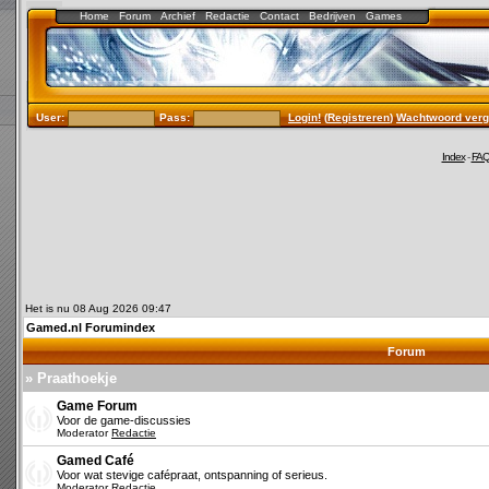
Home
Forum
Archief
Redactie
Contact
Bedrijven
Games
User:
Pass:
Login!
(
Registreren
)
Wachtwoord verg
Index
-
FA
Het is nu 08 Aug 2026 09:47
Gamed.nl Forumindex
Forum
» Praathoekje
Game Forum
Voor de game-discussies
Moderator
Redactie
Gamed Café
Voor wat stevige cafépraat, ontspanning of serieus.
Moderator
Redactie