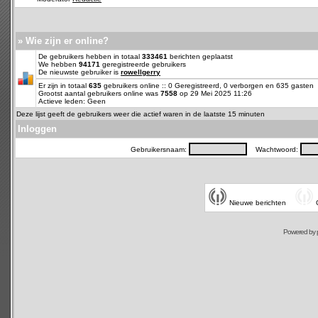
» Wie zijn er online?
De gebruikers hebben in totaal
333461
berichten geplaatst
We hebben
94171
geregistreerde gebruikers
De nieuwste gebruiker is
rowellgerry
Er zijn in totaal
635
gebruikers online :: 0 Geregistreerd, 0 verborgen en 635 gasten
Grootst aantal gebruikers online was
7558
op 29 Mei 2025 11:26
Actieve leden: Geen
Deze lijst geeft de gebruikers weer die actief waren in de laatste 15 minuten
Inloggen
Gebruikersnaam:
Wachtwoord:
Nieuwe berichten
Powered by