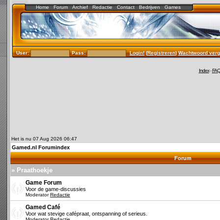
Home
Forum
Archief
Redactie
Contact
Bedrijven
Games
User:
Pass:
Login!
(
Registreren
)
Wachtwoord verg
Index
-
FA
Het is nu 07 Aug 2026 06:47
Gamed.nl Forumindex
Forum
» Praathoekje
Game Forum
Voor de game-discussies
Moderator
Redactie
Gamed Café
Voor wat stevige cafépraat, ontspanning of serieus.
Moderator
Redactie