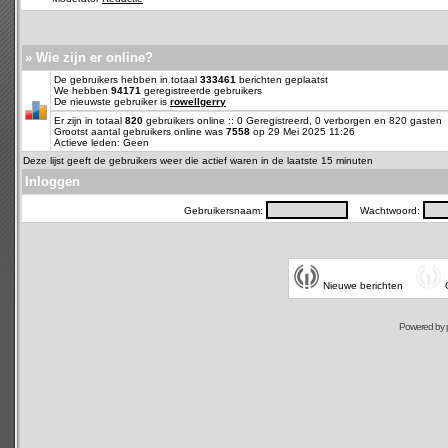
» Wie zijn er online?
De gebruikers hebben in totaal
333461
berichten geplaatst
We hebben
94171
geregistreerde gebruikers
De nieuwste gebruiker is
rowellgerry
Er zijn in totaal
820
gebruikers online :: 0 Geregistreerd, 0 verborgen en 820 gasten
Grootst aantal gebruikers online was
7558
op 29 Mei 2025 11:26
Actieve leden: Geen
Deze lijst geeft de gebruikers weer die actief waren in de laatste 15 minuten
Inloggen
Gebruikersnaam:
Wachtwoord:
Nieuwe berichten
Powered by