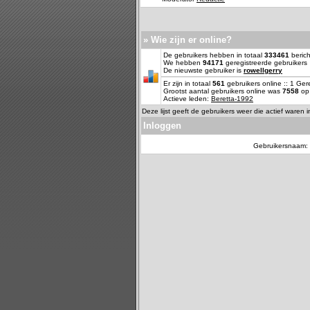
» Wie zijn er online?
De gebruikers hebben in totaal
333461
berich
We hebben
94171
geregistreerde gebruikers
De nieuwste gebruiker is
rowellgerry
Er zijn in totaal
561
gebruikers online :: 1 Ge
Grootst aantal gebruikers online was
7558
op 
Actieve leden:
Beretta-1992
Deze lijst geeft de gebruikers weer die actief waren 
Inloggen
Gebruikersnaam: