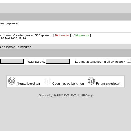
ten geplaatst
registeerd, 0 verborgen en 560 gasten [
Beheerder
] [
Moderator
]
29 Mei 2025 11:26
in de laatste 15 minuten
Wachtwoord:
Log me automatisch in bij elk bezoek
Nieuwe berichten
Geen nieuwe berichten
Forum is gesloten
Powered by
phpBB
© 2001, 2005 phpBB Group