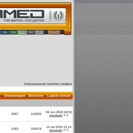
Onbeantwoorde berichten bekijken
Onderwerpen
Berichten
Laatste bericht
09 Jun 2026 04:52
3087
114826
ninodude
10 Jul 2026 23:14
1093
163676
ninodude