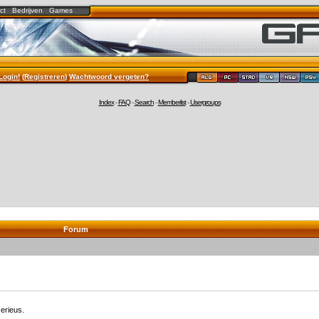
ct
Bedrijven
Games
Login!
(
Registreren
)
Wachtwoord vergeten?
Index
-
FAQ
-
Search
-
Memberlist
-
Usergroups
Forum
erieus.