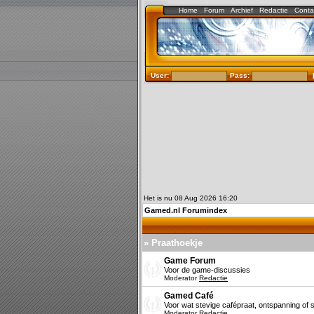
Home
Forum
Archief
Redactie
Conta
User:
Pass:
Het is nu 08 Aug 2026 16:20
Gamed.nl Forumindex
» Praathoekje
Game Forum
Voor de game-discussies
Moderator
Redactie
Gamed Café
Voor wat stevige cafépraat, ontspanning of s
Moderator
Redactie