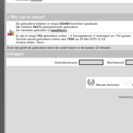
» Wie zijn er online?
De gebruikers hebben in totaal
333460
berichten geplaatst
We hebben
94171
geregistreerde gebruikers
De nieuwste gebruiker is
rowellgerry
Er zijn in totaal
752
gebruikers online :: 0 Geregistreerd, 0 verborgen en 752 gasten
Grootst aantal gebruikers online was
7558
op 29 Mei 2025 11:26
Actieve leden: Geen
Deze lijst geeft de gebruikers weer die actief waren in de laatste 15 minuten
Inloggen
Gebruikersnaam:
Wachtwoord:
Nieuwe berichten
Powered by