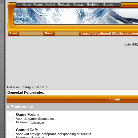
Home
Forum
Archief
Redactie
Contact
Bedrijven
Games
User:
Pass:
Login!
(
Registreren
)
Wachtwoord verg
Index
-
FA
Het is nu 06 Aug 2026 10:08
Gamed.nl Forumindex
Forum
» Praathoekje
Game Forum
Voor de game-discussies
Moderator
Redactie
Gamed Café
Voor wat stevige cafépraat, ontspanning of serieus.
Moderator
Redactie