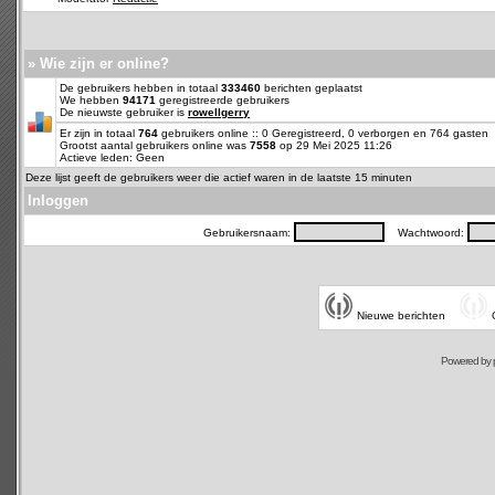
» Wie zijn er online?
De gebruikers hebben in totaal
333460
berichten geplaatst
We hebben
94171
geregistreerde gebruikers
De nieuwste gebruiker is
rowellgerry
Er zijn in totaal
764
gebruikers online :: 0 Geregistreerd, 0 verborgen en 764 gasten
Grootst aantal gebruikers online was
7558
op 29 Mei 2025 11:26
Actieve leden: Geen
Deze lijst geeft de gebruikers weer die actief waren in de laatste 15 minuten
Inloggen
Gebruikersnaam:
Wachtwoord:
Nieuwe berichten
Powered by