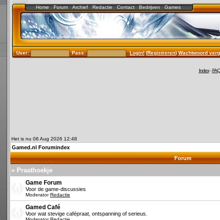
Home
Forum
Archief
Redactie
Contact
Bedrijven
Games
User:
Pass:
Login!
(
Registreren
)
Wachtwoord verg
Index
-
FA
Het is nu 06 Aug 2026 12:48
Gamed.nl Forumindex
Forum
» Praathoekje
Game Forum
Voor de game-discussies
Moderator
Redactie
Gamed Café
Voor wat stevige cafépraat, ontspanning of serieus.
Moderator
Redactie