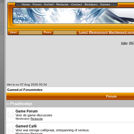
Home
Forum
Archief
Redactie
Contact
Bedrijven
Games
User:
Pass:
Login!
(
Registreren
)
Wachtwoord verg
Index
-
FA
Het is nu 07 Aug 2026 05:34
Gamed.nl Forumindex
Forum
» Praathoekje
Game Forum
Voor de game-discussies
Moderator
Redactie
Gamed Café
Voor wat stevige cafépraat, ontspanning of serieus.
Moderator
Redactie