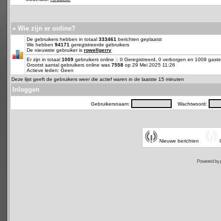
» Wie zijn er online?
De gebruikers hebben in totaal
333461
berichten geplaatst
We hebben
94171
geregistreerde gebruikers
De nieuwste gebruiker is
rowellgerry
Er zijn in totaal
1009
gebruikers online :: 0 Geregistreerd, 0 verborgen en 1009 gas
Grootst aantal gebruikers online was
7558
op 29 Mei 2025 11:26
Actieve leden: Geen
Deze lijst geeft de gebruikers weer die actief waren in de laatste 15 minuten
Inloggen
Gebruikersnaam:
Wachtwoord:
Nieuwe berichten
Powered by