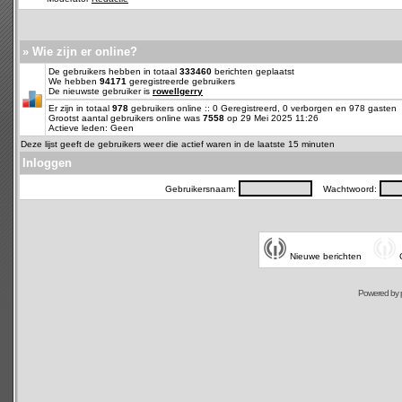
» Wie zijn er online?
De gebruikers hebben in totaal
333460
berichten geplaatst
We hebben
94171
geregistreerde gebruikers
De nieuwste gebruiker is
rowellgerry
Er zijn in totaal
978
gebruikers online :: 0 Geregistreerd, 0 verborgen en 978 gasten
Grootst aantal gebruikers online was
7558
op 29 Mei 2025 11:26
Actieve leden: Geen
Deze lijst geeft de gebruikers weer die actief waren in de laatste 15 minuten
Inloggen
Gebruikersnaam:
Wachtwoord:
Nieuwe berichten
Powered by