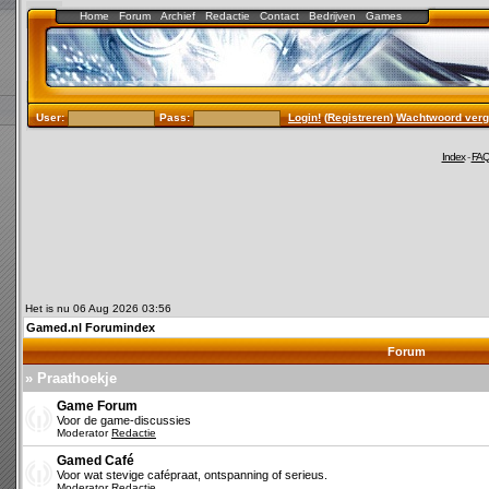
Home
Forum
Archief
Redactie
Contact
Bedrijven
Games
User:
Pass:
Login!
(
Registreren
)
Wachtwoord verg
Index
-
FA
Het is nu 06 Aug 2026 03:56
Gamed.nl Forumindex
Forum
» Praathoekje
Game Forum
Voor de game-discussies
Moderator
Redactie
Gamed Café
Voor wat stevige cafépraat, ontspanning of serieus.
Moderator
Redactie