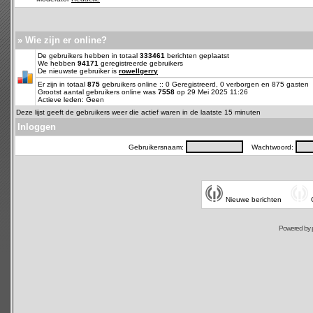
» Wie zijn er online?
De gebruikers hebben in totaal
333461
berichten geplaatst
We hebben
94171
geregistreerde gebruikers
De nieuwste gebruiker is
rowellgerry
Er zijn in totaal
875
gebruikers online :: 0 Geregistreerd, 0 verborgen en 875 gasten
Grootst aantal gebruikers online was
7558
op 29 Mei 2025 11:26
Actieve leden: Geen
Deze lijst geeft de gebruikers weer die actief waren in de laatste 15 minuten
Inloggen
Gebruikersnaam:
Wachtwoord:
Nieuwe berichten
Powered by