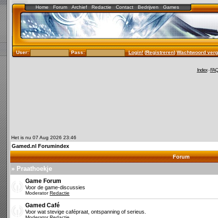
Home
Forum
Archief
Redactie
Contact
Bedrijven
Games
User:
Pass:
Login!
(
Registreren
)
Wachtwoord verg
Index
-
FA
Het is nu 07 Aug 2026 23:46
Gamed.nl Forumindex
Forum
» Praathoekje
Game Forum
Voor de game-discussies
Moderator
Redactie
Gamed Café
Voor wat stevige cafépraat, ontspanning of serieus.
Moderator
Redactie