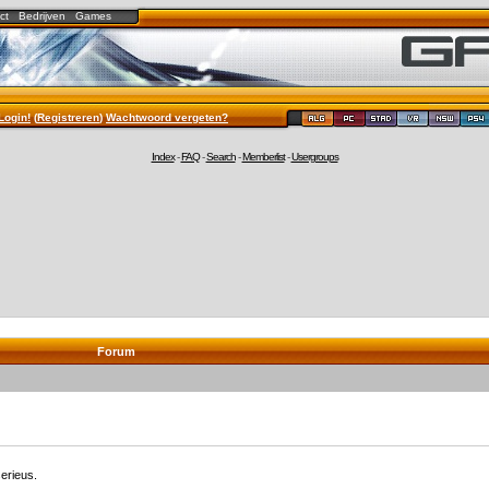
ct
Bedrijven
Games
Login!
(
Registreren
)
Wachtwoord vergeten?
Index
-
FAQ
-
Search
-
Memberlist
-
Usergroups
Forum
erieus.