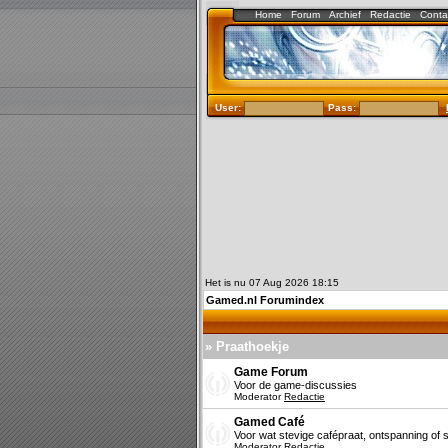
Home
Forum
Archief
Redactie
Conta
User:
Pass:
Het is nu 07 Aug 2026 18:15
Gamed.nl Forumindex
» Praathoekje
Game Forum
Voor de game-discussies
Moderator
Redactie
Gamed Café
Voor wat stevige cafépraat, ontspanning of s
Moderator
Redactie