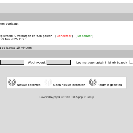
ten geplaatst
registreerd, 0 verborgen en 626 gasten [
Beheerder
] [
Moderator
]
29 Mei 2025 11:26
in de laatste 15 minuten
Wachtwoord:
Log me automatisch in bij elk bezoek
Nieuwe berichten
Geen nieuwe berichten
Forum is gesloten
Powered by
phpBB
© 2001, 2005 phpBB Group