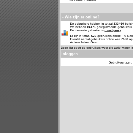
» Wie zijn er online?
De gebruikers hebben in totaal
333460
berich
We hebben
94171
geregistreerde gebruikers
De nieuwste gebruiker is
rowellgerry
Er zijn in totaal
626
gebruikers online :: 0 Ge
Grootst aantal gebruikers online was
7558
op 
Actieve leden: Geen
Deze lijst geeft de gebruikers weer die actief waren 
Inloggen
Gebruikersnaam: