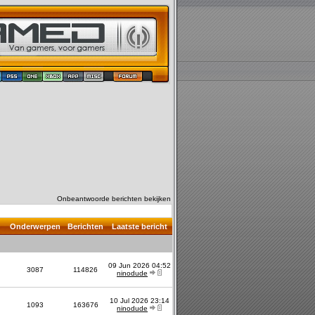
Onbeantwoorde berichten bekijken
Onderwerpen
Berichten
Laatste bericht
09 Jun 2026 04:52
3087
114826
ninodude
10 Jul 2026 23:14
1093
163676
ninodude