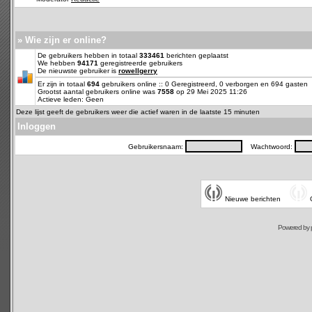
» Wie zijn er online?
De gebruikers hebben in totaal
333461
berichten geplaatst
We hebben
94171
geregistreerde gebruikers
De nieuwste gebruiker is
rowellgerry
Er zijn in totaal
694
gebruikers online :: 0 Geregistreerd, 0 verborgen en 694 gasten
Grootst aantal gebruikers online was
7558
op 29 Mei 2025 11:26
Actieve leden: Geen
Deze lijst geeft de gebruikers weer die actief waren in de laatste 15 minuten
Inloggen
Gebruikersnaam:
Wachtwoord:
Nieuwe berichten
Powered by