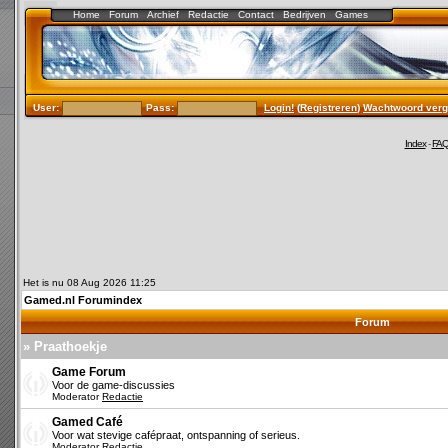
Home
Forum
Archief
Redactie
Contact
Bedrijven
Games
User:
Pass:
Login!
(
Registreren
)
Wachtwoord verg
Index
-
FA
Het is nu 08 Aug 2026 11:25
Gamed.nl Forumindex
Forum
» Praathoekje
Game Forum
Voor de game-discussies
Moderator
Redactie
Gamed Café
Voor wat stevige cafépraat, ontspanning of serieus.
Moderator
Redactie