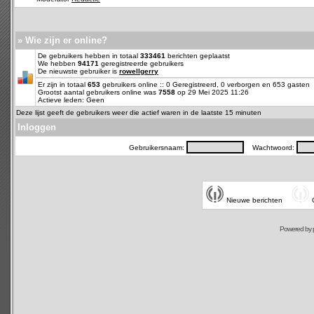
» Wie zijn er online?
De gebruikers hebben in totaal
333461
berichten geplaatst
We hebben
94171
geregistreerde gebruikers
De nieuwste gebruiker is
rowellgerry
Er zijn in totaal
653
gebruikers online :: 0 Geregistreerd, 0 verborgen en 653 gasten
Grootst aantal gebruikers online was
7558
op 29 Mei 2025 11:26
Actieve leden: Geen
Deze lijst geeft de gebruikers weer die actief waren in de laatste 15 minuten
Inloggen
Gebruikersnaam:
Wachtwoord:
Nieuwe berichten
Powered by