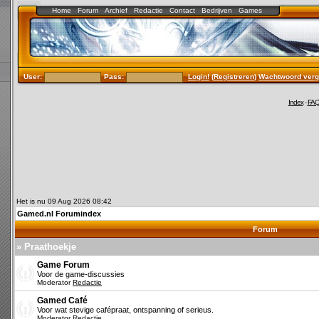
Home
Forum
Archief
Redactie
Contact
Bedrijven
Games
User:
Pass:
Login!
(
Registreren
)
Wachtwoord verg
Index
-
FA
Het is nu 09 Aug 2026 08:42
Gamed.nl Forumindex
Forum
» Praathoekje
Game Forum
Voor de game-discussies
Moderator
Redactie
Gamed Café
Voor wat stevige cafépraat, ontspanning of serieus.
Moderator
Redactie