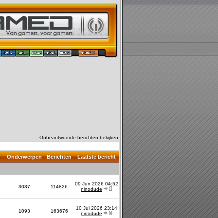
Onbeantwoorde berichten bekijken
Onderwerpen
Berichten
Laatste bericht
09 Jun 2026 04:52
3087
114826
ninodude
10 Jul 2026 23:14
1093
163676
ninodude