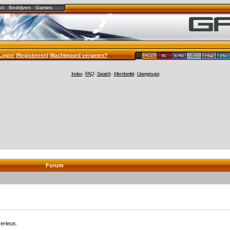
ct
Bedrijven
Games
Login!
(
Registreren
)
Wachtwoord vergeten?
Index
-
FAQ
-
Search
-
Memberlist
-
Usergroups
Forum
erieus.