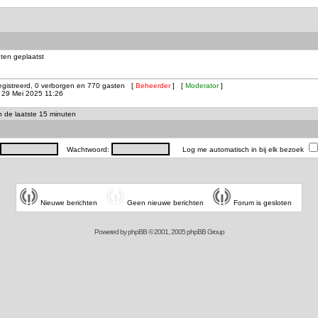
ten geplaatst
registreerd, 0 verborgen en 770 gasten [
Beheerder
] [
Moderator
]
29 Mei 2025 11:26
in de laatste 15 minuten
Wachtwoord:
Log me automatisch in bij elk bezoek
Nieuwe berichten
Geen nieuwe berichten
Forum is gesloten
Powered by
phpBB
© 2001, 2005 phpBB Group