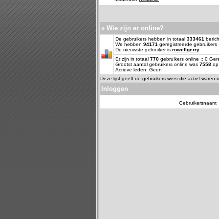
» Wie zijn er online?
De gebruikers hebben in totaal
333461
berich
We hebben
94171
geregistreerde gebruikers
De nieuwste gebruiker is
rowellgerry
Er zijn in totaal
770
gebruikers online :: 0 Ge
Grootst aantal gebruikers online was
7558
op 
Actieve leden: Geen
Deze lijst geeft de gebruikers weer die actief waren 
Inloggen
Gebruikersnaam: