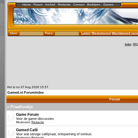
Home
Forum
Archief
Redactie
Contact
Bedrijven
Games
User:
Pass:
Login!
(
Registreren
)
Wachtwoord verg
Index
-
FA
Het is nu 07 Aug 2026 15:57
Gamed.nl Forumindex
Forum
» Praathoekje
Game Forum
Voor de game-discussies
Moderator
Redactie
Gamed Café
Voor wat stevige cafépraat, ontspanning of serieus.
Moderator
Redactie