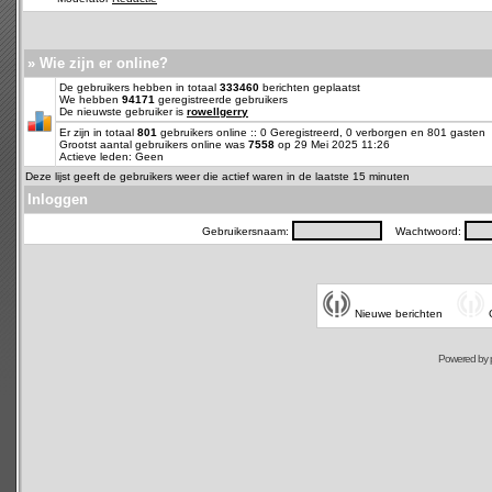
» Wie zijn er online?
De gebruikers hebben in totaal
333460
berichten geplaatst
We hebben
94171
geregistreerde gebruikers
De nieuwste gebruiker is
rowellgerry
Er zijn in totaal
801
gebruikers online :: 0 Geregistreerd, 0 verborgen en 801 gasten
Grootst aantal gebruikers online was
7558
op 29 Mei 2025 11:26
Actieve leden: Geen
Deze lijst geeft de gebruikers weer die actief waren in de laatste 15 minuten
Inloggen
Gebruikersnaam:
Wachtwoord:
Nieuwe berichten
Powered by