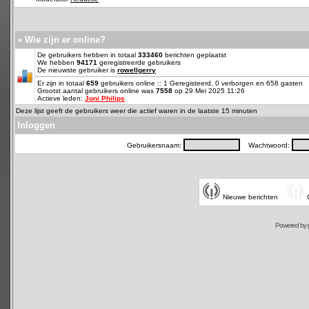
» Wie zijn er online?
De gebruikers hebben in totaal
333460
berichten geplaatst
We hebben
94171
geregistreerde gebruikers
De nieuwste gebruiker is
rowellgerry
Er zijn in totaal
659
gebruikers online :: 1 Geregisteerd, 0 verborgen en 658 gasten
Grootst aantal gebruikers online was
7558
op 29 Mei 2025 11:26
Actieve leden:
Joni Philips
Deze lijst geeft de gebruikers weer die actief waren in de laatste 15 minuten
Inloggen
Gebruikersnaam:
Wachtwoord:
Nieuwe berichten
Powered by