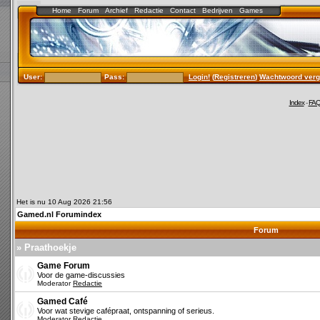
Home
Forum
Archief
Redactie
Contact
Bedrijven
Games
User:
Pass:
Login!
(
Registreren
)
Wachtwoord verg
Index
-
FA
Het is nu 10 Aug 2026 21:56
Gamed.nl Forumindex
Forum
» Praathoekje
Game Forum
Voor de game-discussies
Moderator
Redactie
Gamed Café
Voor wat stevige cafépraat, ontspanning of serieus.
Moderator
Redactie