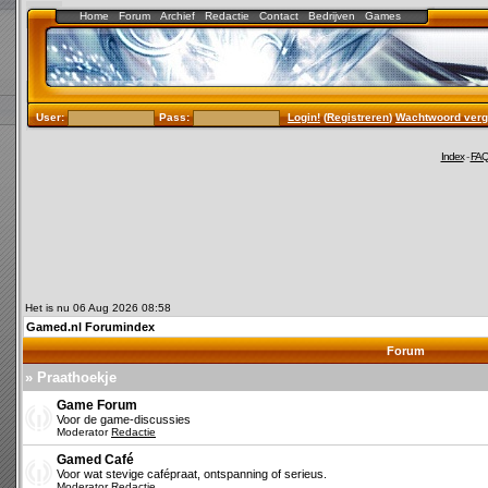
Home
Forum
Archief
Redactie
Contact
Bedrijven
Games
User:
Pass:
Login!
(
Registreren
)
Wachtwoord verg
Index
-
FA
Het is nu 06 Aug 2026 08:58
Gamed.nl Forumindex
Forum
» Praathoekje
Game Forum
Voor de game-discussies
Moderator
Redactie
Gamed Café
Voor wat stevige cafépraat, ontspanning of serieus.
Moderator
Redactie