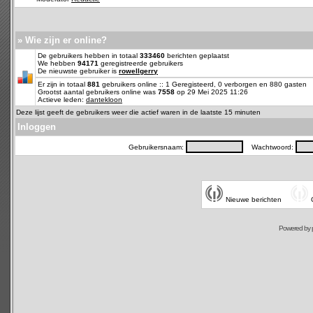
» Wie zijn er online?
De gebruikers hebben in totaal
333460
berichten geplaatst
We hebben
94171
geregistreerde gebruikers
De nieuwste gebruiker is
rowellgerry
Er zijn in totaal
881
gebruikers online :: 1 Geregisteerd, 0 verborgen en 880 gasten
Grootst aantal gebruikers online was
7558
op 29 Mei 2025 11:26
Actieve leden:
dantekloon
Deze lijst geeft de gebruikers weer die actief waren in de laatste 15 minuten
Inloggen
Gebruikersnaam:
Wachtwoord:
Nieuwe berichten
Powered by