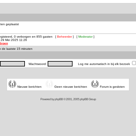
ten geplaatst
registeerd, 0 verborgen en 855 gasten [
Beheerder
] [
Moderator
]
29 Mei 2025 11:26
Groen
in de laatste 15 minuten
Wachtwoord:
Log me automatisch in bij elk bezoek
Nieuwe berichten
Geen nieuwe berichten
Forum is gesloten
Powered by
phpBB
© 2001, 2005 phpBB Group