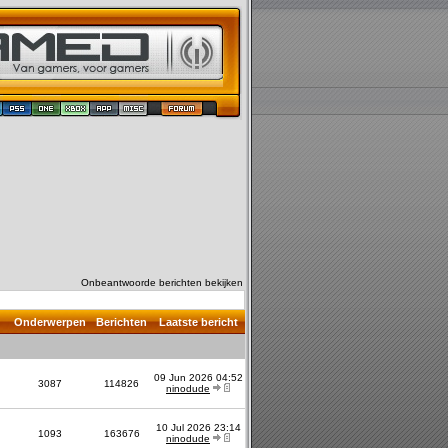
Onbeantwoorde berichten bekijken
Onderwerpen
Berichten
Laatste bericht
09 Jun 2026 04:52
3087
114826
ninodude
10 Jul 2026 23:14
1093
163676
ninodude