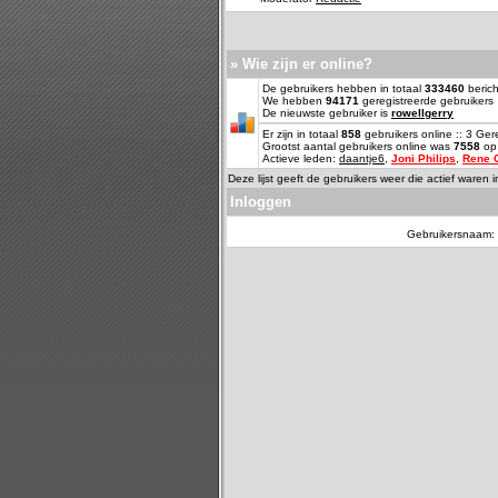
» Wie zijn er online?
De gebruikers hebben in totaal
333460
berich
We hebben
94171
geregistreerde gebruikers
De nieuwste gebruiker is
rowellgerry
Er zijn in totaal
858
gebruikers online :: 3 Ge
Grootst aantal gebruikers online was
7558
op 
Actieve leden:
daantje6
,
Joni Philips
,
Rene 
Deze lijst geeft de gebruikers weer die actief waren 
Inloggen
Gebruikersnaam: