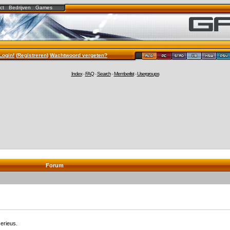
ct
Bedrijven
Games
Login!
(
Registreren
)
Wachtwoord vergeten?
Index
-
FAQ
-
Search
-
Memberlist
-
Usergroups
Forum
erieus.