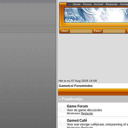
Home
Forum
Archief
Redactie
Conta
User:
Pass:
Het is nu 07 Aug 2026 14:08
Gamed.nl Forumindex
» Praathoekje
Game Forum
Voor de game-discussies
Moderator
Redactie
Gamed Café
Voor wat stevige cafépraat, ontspanning of s
Moderator
Redactie