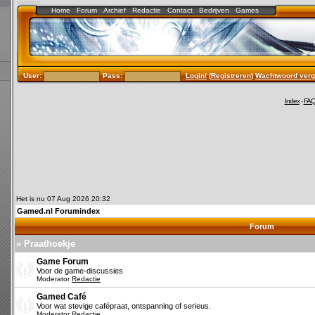
Home
Forum
Archief
Redactie
Contact
Bedrijven
Games
User:
Pass:
Login!
(
Registreren
)
Wachtwoord verg
Index
-
FA
Het is nu 07 Aug 2026 20:32
Gamed.nl Forumindex
Forum
» Praathoekje
Game Forum
Voor de game-discussies
Moderator
Redactie
Gamed Café
Voor wat stevige cafépraat, ontspanning of serieus.
Moderator
Redactie