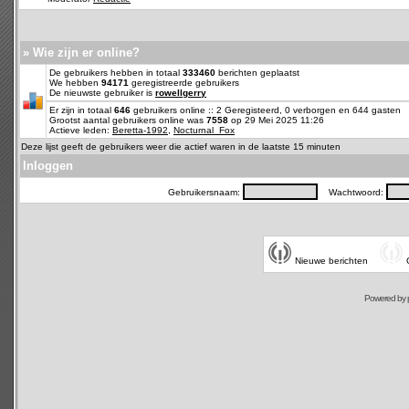
» Wie zijn er online?
De gebruikers hebben in totaal
333460
berichten geplaatst
We hebben
94171
geregistreerde gebruikers
De nieuwste gebruiker is
rowellgerry
Er zijn in totaal
646
gebruikers online :: 2 Geregisteerd, 0 verborgen en 644 gasten
Grootst aantal gebruikers online was
7558
op 29 Mei 2025 11:26
Actieve leden:
Beretta-1992
,
Nocturnal_Fox
Deze lijst geeft de gebruikers weer die actief waren in de laatste 15 minuten
Inloggen
Gebruikersnaam:
Wachtwoord:
Nieuwe berichten
Powered by