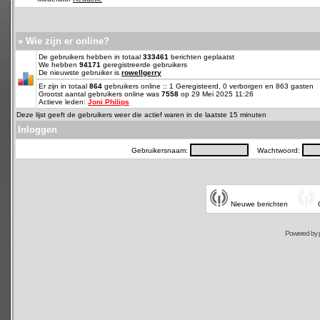
» Wie zijn er online?
De gebruikers hebben in totaal
333461
berichten geplaatst
We hebben
94171
geregistreerde gebruikers
De nieuwste gebruiker is
rowellgerry
Er zijn in totaal
864
gebruikers online :: 1 Geregisteerd, 0 verborgen en 863 gasten
Grootst aantal gebruikers online was
7558
op 29 Mei 2025 11:26
Actieve leden:
Joni Philips
Deze lijst geeft de gebruikers weer die actief waren in de laatste 15 minuten
Inloggen
Gebruikersnaam:
Wachtwoord:
Nieuwe berichten
Powered by