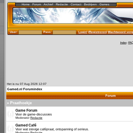
Home
Forum
Archief
Redactie
Contact
Bedrijven
Games
User:
Pass:
Login!
(
Registreren
)
Wachtwoord verg
Index
-
FA
Het is nu 07 Aug 2026 12:07
Gamed.nl Forumindex
Forum
» Praathoekje
Game Forum
Voor de game-discussies
Moderator
Redactie
Gamed Café
Voor wat stevige cafépraat, ontspanning of serieus.
Moderator
Redactie