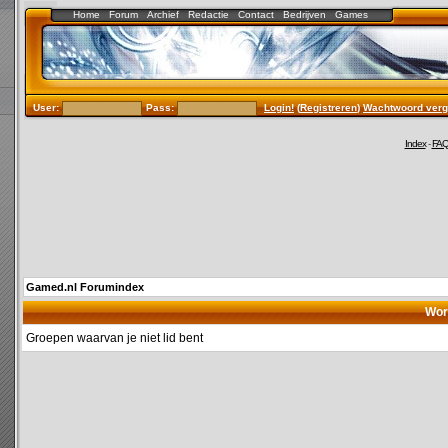
Home
Forum
Archief
Redactie
Contact
Bedrijven
Games
User:
Pass:
Login!
(
Registreren
)
Wachtwoord verg
Index
-
FA
Gamed.nl Forumindex
Wor
Groepen waarvan je niet lid bent