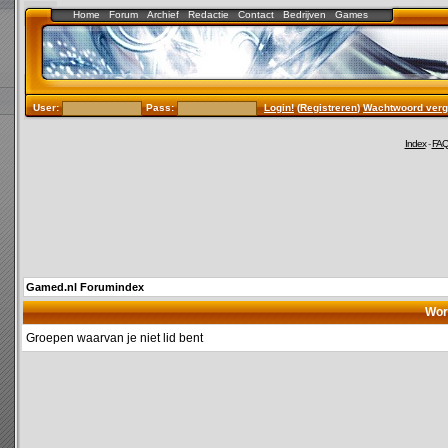
Home
Forum
Archief
Redactie
Contact
Bedrijven
Games
User:
Pass:
Login!
(
Registreren
)
Wachtwoord verg
Index
-
FA
Gamed.nl Forumindex
Wor
Groepen waarvan je niet lid bent