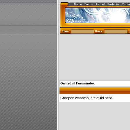
Home
Forum
Archief
Redactie
Conta
User:
Pass:
Gamed.nl Forumindex
Groepen waarvan je niet lid bent