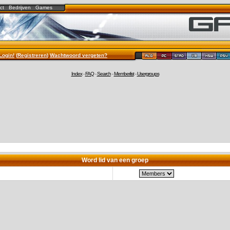
ct
Bedrijven
Games
Login!
(
Registreren
)
Wachtwoord vergeten?
Index
-
FAQ
-
Search
-
Memberlist
-
Usergroups
Word lid van een groep