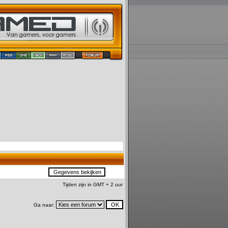
Tijden zijn in GMT + 2 uur
Ga naar: