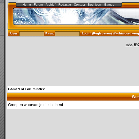
Home
Forum
Archief
Redactie
Contact
Bedrijven
Games
User:
Pass:
Login!
(
Registreren
)
Wachtwoord verg
Index
-
FA
Gamed.nl Forumindex
Wor
Groepen waarvan je niet lid bent