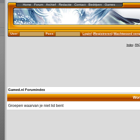
Home
Forum
Archief
Redactie
Contact
Bedrijven
Games
User:
Pass:
Login!
(
Registreren
)
Wachtwoord verg
Index
-
FA
Gamed.nl Forumindex
Wor
Groepen waarvan je niet lid bent