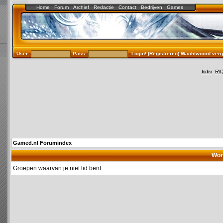
Home
Forum
Archief
Redactie
Contact
Bedrijven
Games
User:
Pass:
Login!
(
Registreren
)
Wachtwoord verg
Index
-
FA
Gamed.nl Forumindex
Wor
Groepen waarvan je niet lid bent