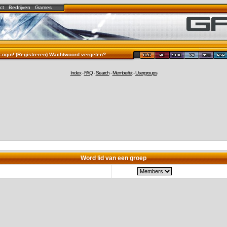
ct
Bedrijven
Games
Login!
(
Registreren
)
Wachtwoord vergeten?
Index
-
FAQ
-
Search
-
Memberlist
-
Usergroups
Word lid van een groep