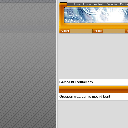
Home
Forum
Archief
Redactie
Conta
User:
Pass:
Gamed.nl Forumindex
Groepen waarvan je niet lid bent