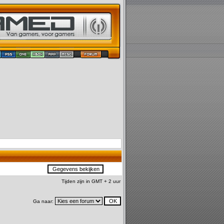
Tijden zijn in GMT + 2 uur
Ga naar: