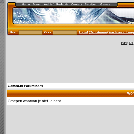
Home
Forum
Archief
Redactie
Contact
Bedrijven
Games
User:
Pass:
Login!
(
Registreren
)
Wachtwoord verg
Index
-
FA
Gamed.nl Forumindex
Wor
Groepen waarvan je niet lid bent