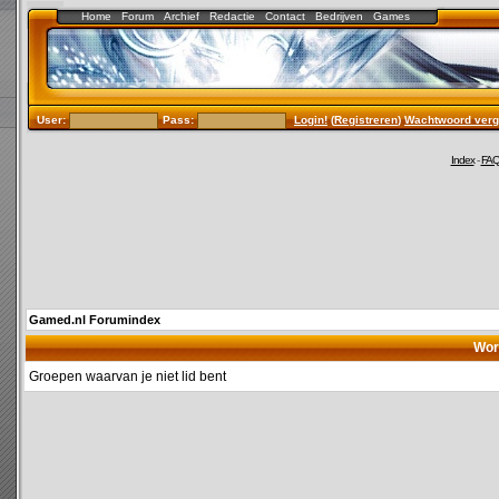
Home
Forum
Archief
Redactie
Contact
Bedrijven
Games
User:
Pass:
Login!
(
Registreren
)
Wachtwoord verg
Index
-
FA
Gamed.nl Forumindex
Wor
Groepen waarvan je niet lid bent