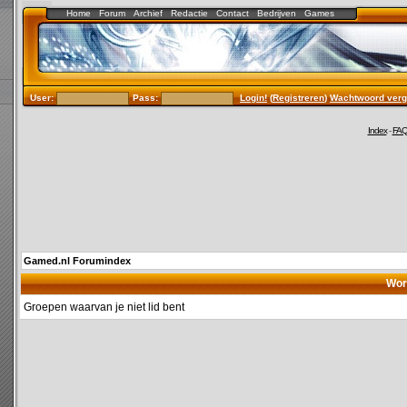
Home
Forum
Archief
Redactie
Contact
Bedrijven
Games
User:
Pass:
Login!
(
Registreren
)
Wachtwoord verg
Index
-
FA
Gamed.nl Forumindex
Wor
Groepen waarvan je niet lid bent