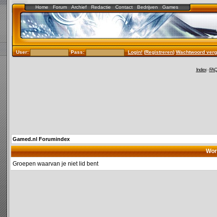
Home
Forum
Archief
Redactie
Contact
Bedrijven
Games
User:
Pass:
Login!
(
Registreren
)
Wachtwoord verg
Index
-
FA
Gamed.nl Forumindex
Wor
Groepen waarvan je niet lid bent