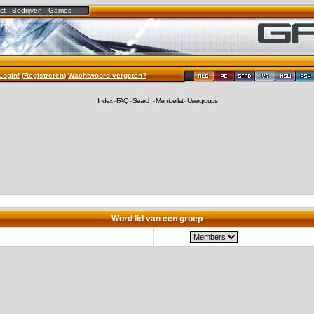
ct
Bedrijven
Games
Login!
(
Registreren
)
Wachtwoord vergeten?
Index
-
FAQ
-
Search
-
Memberlist
-
Usergroups
Word lid van een groep