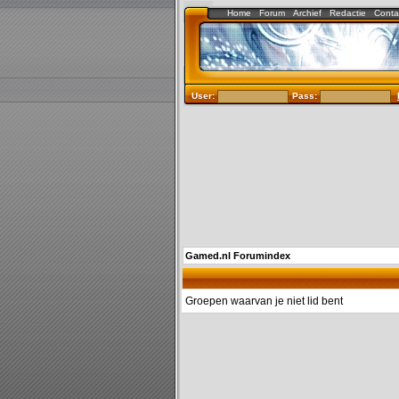
Home
Forum
Archief
Redactie
Conta
User:
Pass:
Gamed.nl Forumindex
Groepen waarvan je niet lid bent