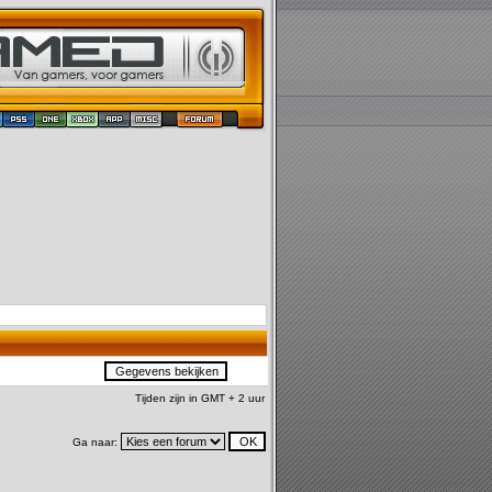
Tijden zijn in GMT + 2 uur
Ga naar: