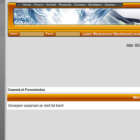
Home
Forum
Archief
Redactie
Contact
Bedrijven
Games
User:
Pass:
Login!
(
Registreren
)
Wachtwoord verg
Index
-
FA
Gamed.nl Forumindex
Wor
Groepen waarvan je niet lid bent