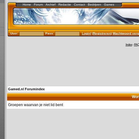
Home
Forum
Archief
Redactie
Contact
Bedrijven
Games
User:
Pass:
Login!
(
Registreren
)
Wachtwoord verg
Index
-
FA
Gamed.nl Forumindex
Wor
Groepen waarvan je niet lid bent