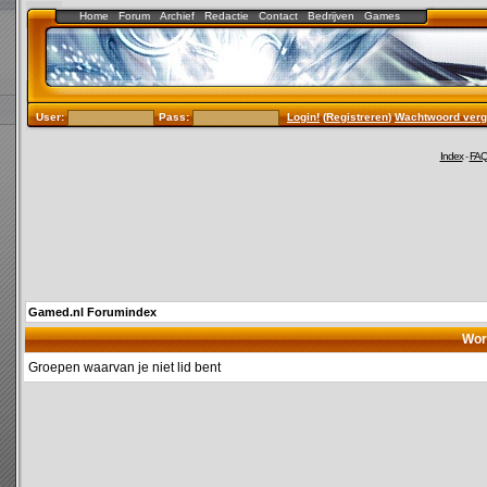
Home
Forum
Archief
Redactie
Contact
Bedrijven
Games
User:
Pass:
Login!
(
Registreren
)
Wachtwoord verg
Index
-
FA
Gamed.nl Forumindex
Wor
Groepen waarvan je niet lid bent