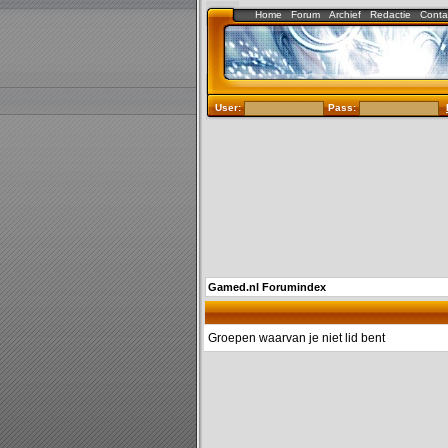
Home
Forum
Archief
Redactie
Conta
User:
Pass:
Gamed.nl Forumindex
Groepen waarvan je niet lid bent