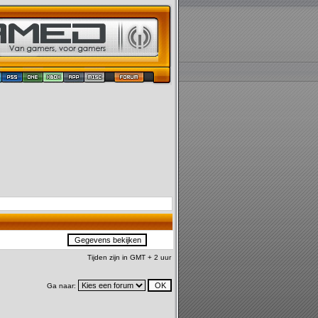
Tijden zijn in GMT + 2 uur
Ga naar: