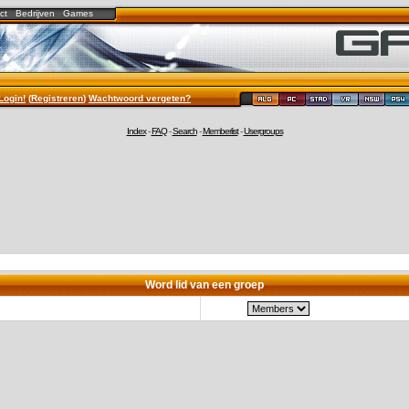
ct
Bedrijven
Games
Login!
(
Registreren
)
Wachtwoord vergeten?
Index
-
FAQ
-
Search
-
Memberlist
-
Usergroups
Word lid van een groep