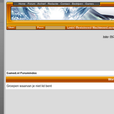
Home
Forum
Archief
Redactie
Contact
Bedrijven
Games
User:
Pass:
Login!
(
Registreren
)
Wachtwoord verg
Index
-
FA
Gamed.nl Forumindex
Wor
Groepen waarvan je niet lid bent