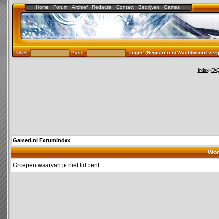
Home
Forum
Archief
Redactie
Contact
Bedrijven
Games
User:
Pass:
Login!
(
Registreren
)
Wachtwoord verg
Index
-
FA
Gamed.nl Forumindex
Wor
Groepen waarvan je niet lid bent